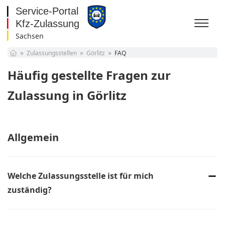
Sachsen
Baden-Württemberg
Zulassungsstellen
Görlitz
FAQ
Bayern
Berlin
Häufig gestellte Fragen zur
Brandenburg
Bremen
Zulassung in Görlitz
Hamburg
Hessen
Mecklenburg-
Vorpommern
Allgemein
Niedersachsen
Nordrhein-Westfalen
Rheinland-Pfalz
Saarland
Welche Zulassungsstelle ist für mich
Sachsen
zuständig?
Sachsen-Anhalt
Schleswig-Holstein
Die Zuständigkeit der Zulassungsstellen hängt von Ihrer
Thüringen
Melde-Adresse, also Ihrem Wohnsitz, ab. Für die Online