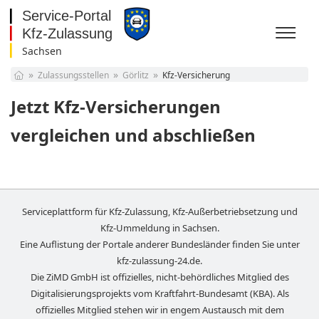
Sachsen
Baden-Württemberg
Zulassungsstellen
Görlitz
Kfz-Versicherung
Bayern
Berlin
Jetzt Kfz-Versicherungen
Brandenburg
Bremen
vergleichen und abschließen
Hamburg
Hessen
Mecklenburg-
Vorpommern
Niedersachsen
Nordrhein-Westfalen
Serviceplattform für Kfz-Zulassung, Kfz-Außerbetriebsetzung und
Rheinland-Pfalz
Kfz-Ummeldung in
Sachsen
.
Saarland
Eine Auflistung der Portale anderer Bundesländer finden Sie unter
Sachsen
kfz-zulassung-24.de
.
Sachsen-Anhalt
Die ZiMD GmbH ist offizielles, nicht-behördliches Mitglied des
Schleswig-Holstein
Digitalisierungsprojekts vom Kraftfahrt-Bundesamt (KBA). Als
Thüringen
offizielles Mitglied stehen wir in engem Austausch mit dem